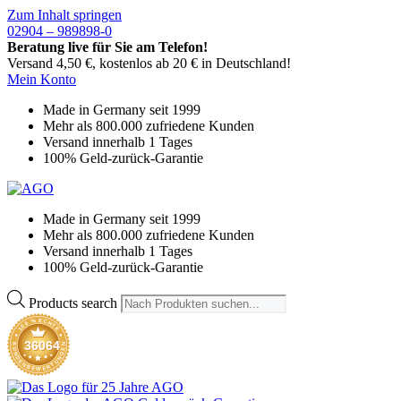
Zum Inhalt springen
02904 – 989898-0
Beratung live für Sie am Telefon!
Versand 4,50 €, kostenlos ab 20 € in Deutschland!
Mein Konto
Made in Germany seit 1999
Mehr als 800.000 zufriedene Kunden
Versand innerhalb 1 Tages
100% Geld-zurück-Garantie
Made in Germany seit 1999
Mehr als 800.000 zufriedene Kunden
Versand innerhalb 1 Tages
100% Geld-zurück-Garantie
Products search
E
%
C
H
0
T
0
E
1
36064
K
N
U
E
G
N
D
N
E
U
N
T
R
B
E
E
W