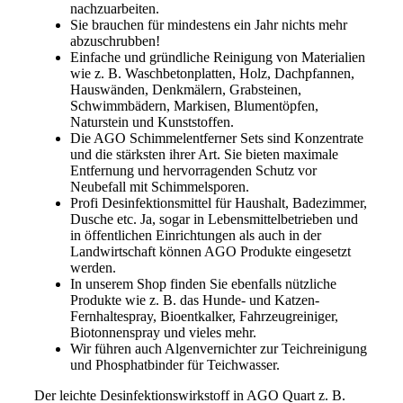
nachzuarbeiten.
Sie brauchen für mindestens ein Jahr nichts mehr
abzuschrubben!
Einfache und gründliche Reinigung von Materialien
wie z. B. Waschbetonplatten, Holz, Dachpfannen,
Hauswänden, Denkmälern, Grabsteinen,
Schwimmbädern, Markisen, Blumentöpfen,
Naturstein und Kunststoffen.
Die AGO Schimmelentferner Sets sind Konzentrate
und die stärksten ihrer Art. Sie bieten maximale
Entfernung und hervorragenden Schutz vor
Neubefall mit Schimmelsporen.
Profi Desinfektionsmittel für Haushalt, Badezimmer,
Dusche etc. Ja, sogar in Lebensmittelbetrieben und
in öffentlichen Einrichtungen als auch in der
Landwirtschaft können AGO Produkte eingesetzt
werden.
In unserem Shop finden Sie ebenfalls nützliche
Produkte wie z. B. das Hunde- und Katzen-
Fernhaltespray, Bioentkalker, Fahrzeugreiniger,
Biotonnenspray und vieles mehr.
Wir führen auch Algenvernichter zur Teichreinigung
und Phosphatbinder für Teichwasser.
Der leichte Desinfektionswirkstoff in AGO Quart z. B.