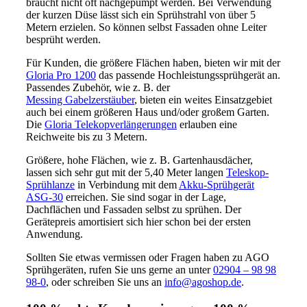
braucht nicht oft nachgepumpt werden. Bei Verwendung
der kurzen Düse lässt sich ein Sprühstrahl von über 5
Metern erzielen. So können selbst Fassaden ohne Leiter
besprüht werden.
Für Kunden, die größere Flächen haben, bieten wir mit der
Gloria Pro 1200
das passende Hochleistungssprühgerät an.
Passendes Zubehör, wie z. B. der
Messing Gabelzerstäuber
, bieten ein weites Einsatzgebiet
auch bei einem größeren Haus und/oder großem Garten.
Die
Gloria Telekopverlängerungen
erlauben eine
Reichweite bis zu 3 Metern.
Größere, hohe Flächen, wie z. B. Gartenhausdächer,
lassen sich sehr gut mit der 5,40 Meter langen
Teleskop-
Sprühlanze
in Verbindung mit dem
Akku-Sprühgerät
ASG-30
erreichen. Sie sind sogar in der Lage,
Dachflächen und Fassaden selbst zu sprühen. Der
Gerätepreis amortisiert sich hier schon bei der ersten
Anwendung.
Sollten Sie etwas vermissen oder Fragen haben zu AGO
Sprühgeräten, rufen Sie uns gerne an unter
02904 – 98 98
98-0
, oder schreiben Sie uns an
info@agoshop.de
.